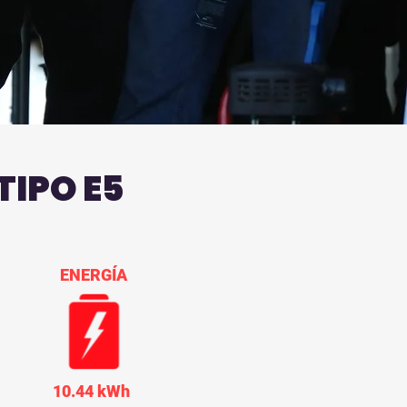
TIPO E5
ENERGÍA
10.44 kWh